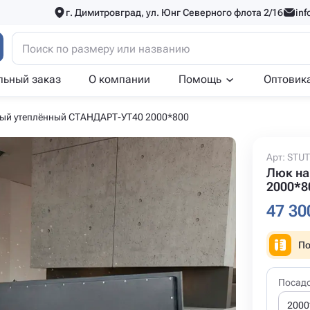
г. Димитровград, ул. Юнг Северного флота 2/16
inf
льный заказ
О компании
Помощь
Оптовик
ый утеплённый СТАНДАРТ-УТ40 2000*800
Арт: STU
Люк на
2000*8
47 30
По
Посад
2000