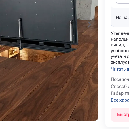
Не на
Утеплён
напольн
винил, к
удобног
учёта и
эксплуат
Читать 
Посадоч
Способ 
Габарит
Все хар
Быст