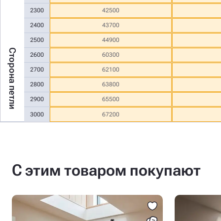
2300
42500
2400
43700
2500
44900
Сторона петли
2600
60300
2700
62100
2800
63800
2900
65500
3000
67200
С этим товаром покупают