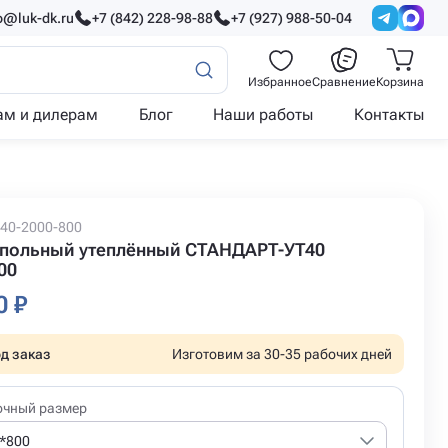
o@luk-dk.ru
+7 (842) 228-98-88
+7 (927) 988-50-04
Избранное
Сравнение
Корзина
ам и дилерам
Блог
Наши работы
Контакты
T40-2000-800
польный утеплённый СТАНДАРТ-УТ40
00
0 ₽
д заказ
Изготовим за 30-35 рабочих дней
очный размер
*800