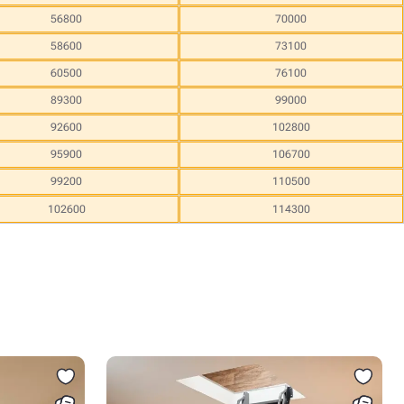
56800
70000
58600
73100
60500
76100
89300
99000
92600
102800
95900
106700
99200
110500
102600
114300