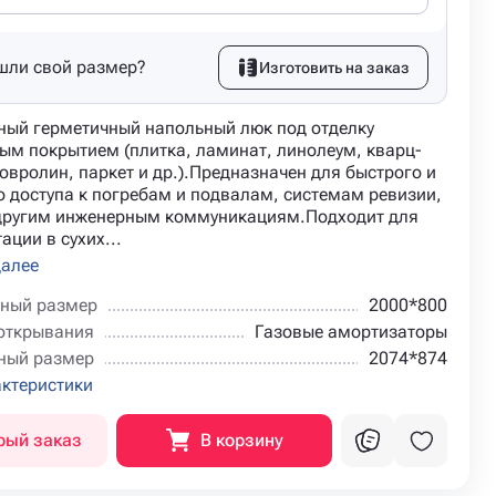
шли свой размер?
Изготовить на заказ
ный герметичный напольный люк под отделку
ым покрытием (плитка, ламинат, линолеум, кварц-
овролин, паркет и др.).Предназначен для быстрого и
о доступа к погребам и подвалам, системам ревизии,
 другим инженерным коммуникациям.Подходит для
ации в сухих...
далее
ный размер
2000*800
открывания
Газовые амортизаторы
ный размер
2074*874
актеристики
рый заказ
В корзину