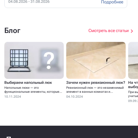
Подробнее
04.08.2026 - 31.08.2026
Блог
Смотреть все статьи
Выбираем напольный люк
Зачем нужен ревизионный люк?
На ч
выбо
Напольные люки — это
Ревизионный люк — это незаменимый
функциональные элементы, которые
элемент в ванных комнатах и...
При в
устанавливаются для...
учиты
10.11.2024
04.10.2024
09.09