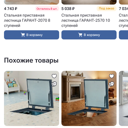
4 743 ₽
5 038 ₽
7 03
Под заказ
Осталось 8 шт.
Стальная приставная
Стальная приставная
Стал
лестница ГАРАНТ-2070 8
лестница ГАРАНТ-2570 10
лест
ступеней
ступеней
ступ
В корзину
В корзину
Похожие товары