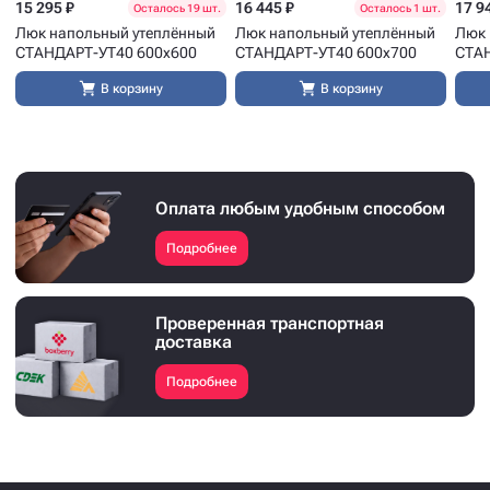
15 295 ₽
16 445 ₽
17 9
Осталось 19 шт.
Осталось 1 шт.
Люк напольный утеплённый
Люк напольный утеплённый
Люк 
СТАНДАРТ-УТ40 600x600
СТАНДАРТ-УТ40 600x700
СТАН
В корзину
В корзину
Оплата любым удобным способом
Подробнее
Проверенная транспортная
доставка
Подробнее