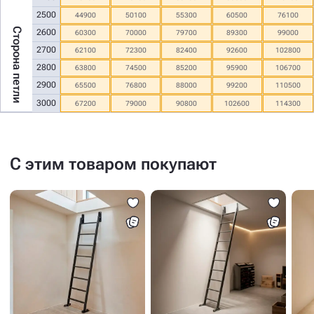
2500
44900
50100
55300
60500
76100
Сторона петли
2600
60300
70000
79700
89300
99000
2700
62100
72300
82400
92600
102800
2800
63800
74500
85200
95900
106700
2900
65500
76800
88000
99200
110500
3000
67200
79000
90800
102600
114300
С этим товаром покупают