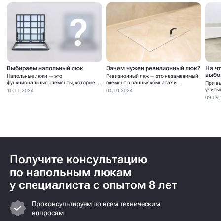
Выбираем напольный люк
Зачем нужен ревизионный люк?
На ч
выбо
Напольные люки — это
Ревизионный люк — это незаменимый
функциональные элементы, которые
элемент в ванных комнатах и...
При в
устанавливаются для...
учиты
10.11.2024
04.10.2024
09.09
Получите консультацию
по напольным люкам
у специалиста с опытом 8 лет
Проконсультируем по всем техническим
вопросам