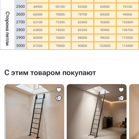
2500
44900
50100
55300
60500
76100
Сторона петли
2600
60300
70000
79700
89300
99000
2700
62100
72300
82400
92600
102800
2800
63800
74500
85200
95900
106700
2900
65500
76800
88000
99200
110500
3000
67200
79000
90800
102600
114300
С этим товаром покупают