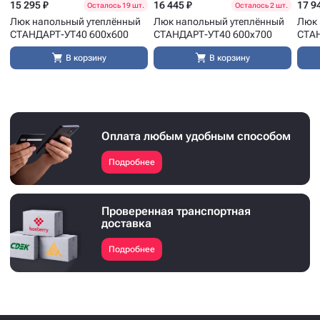
15 295 ₽
16 445 ₽
17 9
Осталось 19 шт.
Осталось 2 шт.
Люк напольный утеплённый
Люк напольный утеплённый
Люк 
СТАНДАРТ-УТ40 600x600
СТАНДАРТ-УТ40 600x700
СТАН
В корзину
В корзину
Оплата любым удобным способом
Подробнее
Проверенная транспортная
доставка
Подробнее