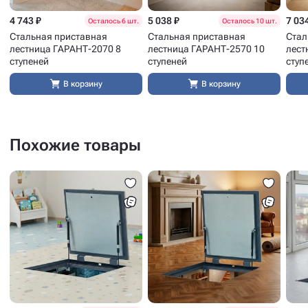
4 743 ₽
5 038 ₽
7 03
Осталось 6 шт.
Осталось 10 шт.
Стальная приставная
Стальная приставная
Стал
лестница ГАРАНТ-2070 8
лестница ГАРАНТ-2570 10
лест
ступеней
ступеней
ступ
В корзину
В корзину
Похожие товары