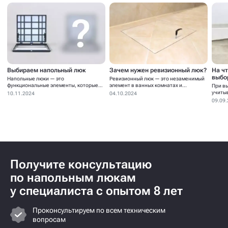
Выбираем напольный люк
Зачем нужен ревизионный люк?
На ч
выбо
Напольные люки — это
Ревизионный люк — это незаменимый
функциональные элементы, которые
элемент в ванных комнатах и...
При в
устанавливаются для...
учиты
10.11.2024
04.10.2024
09.09
Получите консультацию
по напольным люкам
у специалиста с опытом 8 лет
Проконсультируем по всем техническим
вопросам