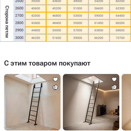
2500
39200
43600
49000
54200
60200
Сторона петли
2600
40600
45200
51000
56600
62300
2700
42000
46800
53000
59000
64400
2800
43400
48400
55000
61400
66500
2900
44800
50000
57000
63800
68600
3000
46200
51600
59000
66200
70700
С этим товаром покупают