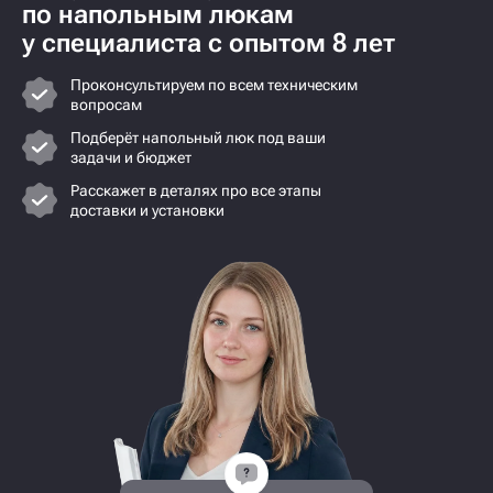
Выбираем напольный люк
Зачем нужен ревизионный люк?
На ч
выбо
Напольные люки — это
Ревизионный люк — это незаменимый
функциональные элементы, которые
элемент в ванных комнатах и...
При в
устанавливаются для...
учиты
10.11.2024
04.10.2024
09.09
Получите консультацию
по напольным люкам
у специалиста с опытом 8 лет
Проконсультируем по всем техническим
вопросам
Подберёт напольный люк под ваши
задачи и бюджет