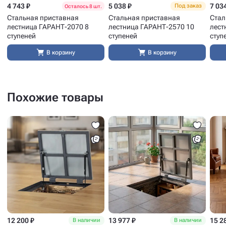
4 743 ₽
5 038 ₽
7 03
Под заказ
Осталось 8 шт.
Стальная приставная
Стальная приставная
Стал
лестница ГАРАНТ-2070 8
лестница ГАРАНТ-2570 10
лест
ступеней
ступеней
ступ
В корзину
В корзину
Похожие товары
12 200 ₽
13 977 ₽
15 2
В наличии
В наличии