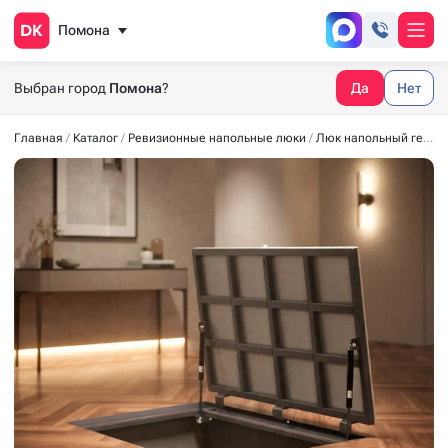
Помона
Выбран город
Помона
?
Да
Нет
Главная
Каталог
Ревизионные напольные люки
Люк напольный герметичный СТАНДАРТ-М 2800*700