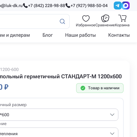
o@luk-dk.ru
+7 (842) 228-98-88
+7 (927) 988-50-04
Избранное
Сравнение
Корзина
ам и дилерам
Блог
Наши работы
Контакты
-1200-600
польный герметичный СТАНДАРТ-М 1200x600
0 ₽
Товар в наличии
очный размер
*600
ние
утепления