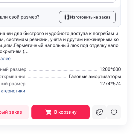
шли свой размер?
Изготовить на заказ
начен для быстрого и удобного доступа к погребам и
м, системам ревизии, учёта и другим инженерным ко
циям.Герметичный напольный люк под отделку напо
окрытием (...
далее
ный размер
1200*600
открывания
Газовые амортизаторы
ный размер
1274*674
актеристики
рый заказ
В корзину