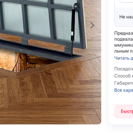
Не на
Предназ
подвала
ммуника
льным п
Читать 
Посадоч
Способ 
Габарит
Все хар
Быст