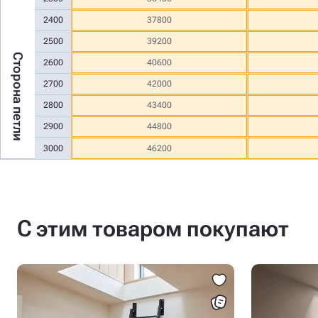
2400
37800
2500
39200
Сторона петли
2600
40600
2700
42000
2800
43400
2900
44800
3000
46200
С этим товаром покупают