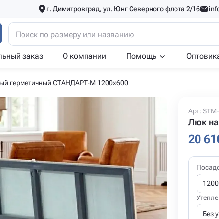
г. Димитровград, ул. Юнг Северного флота 2/16
inf
льный заказ
О компании
Помощь
Оптовик
ый герметичный СТАНДАРТ-М 1200x600
Арт: STM
Люк на
20 61
Посад
1200
Утепле
Без 