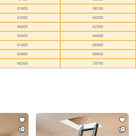
51800
58100
54200
60200
56600
62300
59000
64400
61400
66500
63800
68600
66200
70700