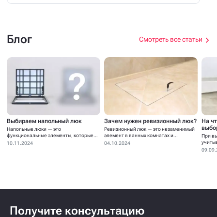
Блог
Смотреть все статьи
Выбираем напольный люк
Зачем нужен ревизионный люк?
На ч
выбо
Напольные люки — это
Ревизионный люк — это незаменимый
функциональные элементы, которые
элемент в ванных комнатах и...
При в
устанавливаются для...
учиты
10.11.2024
04.10.2024
09.09
Получите консультацию