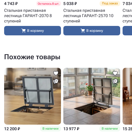
4 743 ₽
5 038 ₽
7 03
Под заказ
Осталось 8 шт.
Стальная приставная
Стальная приставная
Стал
лестница ГАРАНТ-2070 8
лестница ГАРАНТ-2570 10
лест
ступеней
ступеней
ступ
В корзину
В корзину
Похожие товары
12 200 ₽
13 977 ₽
15 2
В наличии
В наличии