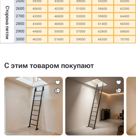
2500
39200
43600
49000
54200
60200
Сторона петли
2600
40600
45200
51000
56600
62300
2700
42000
46800
53000
59000
64400
2800
43400
48400
55000
61400
66500
2900
44800
50000
57000
63800
68600
3000
46200
51600
59000
66200
70700
С этим товаром покупают