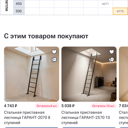
450
4371
500
4775
С этим товаром покупают
4 743 ₽
5 038 ₽
7 03
Осталось 6 шт.
Осталось 10 шт.
Стальная приставная
Стальная приставная
Стал
лестница ГАРАНТ-2070 8
лестница ГАРАНТ-2570 10
лест
ступеней
ступеней
ступ