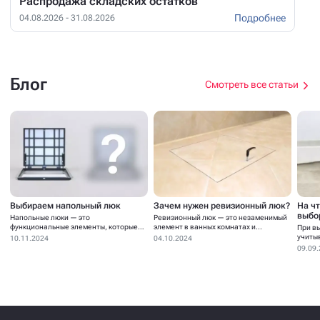
Распродажа складских остатков
Подробнее
04.08.2026 - 31.08.2026
Блог
Смотреть все статьи
Выбираем напольный люк
Зачем нужен ревизионный люк?
На ч
выбо
Напольные люки — это
Ревизионный люк — это незаменимый
функциональные элементы, которые
элемент в ванных комнатах и...
При в
устанавливаются для...
учиты
10.11.2024
04.10.2024
09.09