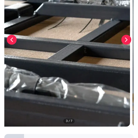
3
/
7